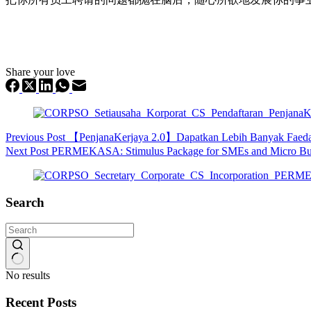
Share your love
Previous
Post
【PenjanaKerjaya 2.0】Dapatkan Lebih Banyak Faed
Next
Post
PERMEKASA: Stimulus Package for SMEs and Micro Bus
Search
No results
Recent Posts