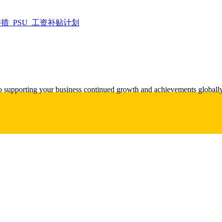
o supporting your business continued growth and achievements globally