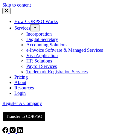
Skip to content
How CORPSO Works
Services
Incorporation
Digital Secretary
Accounting Solutions
e-Invoice Software & Managed Services
Visa Application
HR Solutions
Payroll Services
Trademark Registration Services
Pricing
About
Resources
Login
Register A Company
Transfer to CORPSO