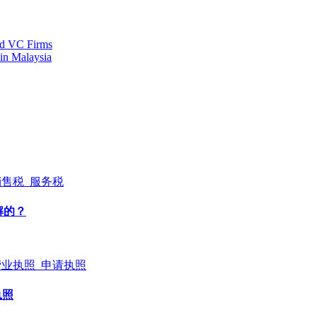
and VC Firms
in Malaysia
解的？
执照