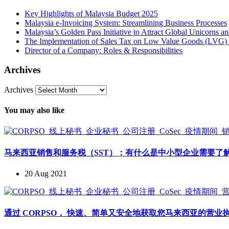
Key Highlights of Malaysia Budget 2025
Malaysia e-Invoicing System: Streamlining Business Processes
Malaysia’s Golden Pass Initiative to Attract Global Unicorns 
The Implementation of Sales Tax on Low Value Goods (LVG) 
Director of a Company: Roles & Responsibilities
Archives
Archives
You may also like
马来西亚销售和服务税（SST）：有什么是中小型企业需要了
20 Aug 2021
通过 CORPSO， 快速、简单又安全地获取您马来西亚的营业