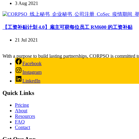
3 Aug 2021
【工资补贴计划 4.0】雇主可获每位员工 RM600 的工资补贴
21 Jul 2021
With a purpose to build lasting partnerships, CORPSO is committed t
Facebook
Instagram
LinkedIn
Quick Links
Pricing
About
Resources
FAQ
Contact