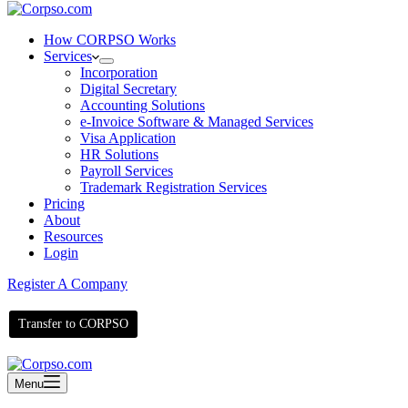
How CORPSO Works
Services
Incorporation
Digital Secretary
Accounting Solutions
e-Invoice Software & Managed Services
Visa Application
HR Solutions
Payroll Services
Trademark Registration Services
Pricing
About
Resources
Login
Register A Company
Transfer to CORPSO
Menu