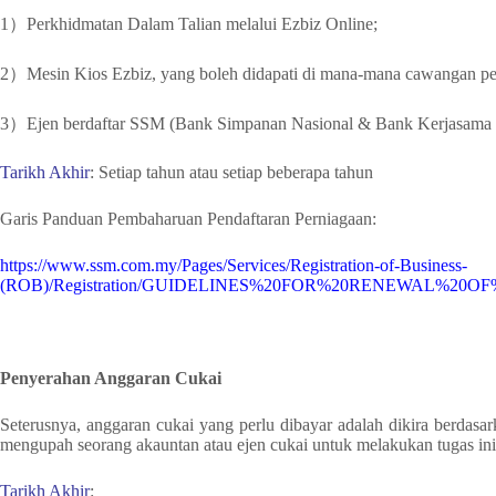
1）Perkhidmatan Dalam Talian melalui Ezbiz Online;
2）Mesin Kios Ezbiz, yang boleh didapati di mana-mana cawangan pe
3）Ejen berdaftar SSM (Bank Simpanan Nasional & Bank Kerjasama 
Tarikh Akhir
: Setiap tahun atau setiap beberapa tahun
Garis Panduan Pembaharuan Pendaftaran Perniagaan:
https://www.ssm.com.my/Pages/Services/Registration-of-Business-
(ROB)/Registration/GUIDELINES%20FOR%20RENEWAL%20O
Penyerahan Anggaran Cukai
Seterusnya, anggaran cukai yang perlu dibayar adalah dikira berdasa
mengupah seorang akauntan atau ejen cukai untuk melakukan tugas ini,
Tarikh Akhir
: