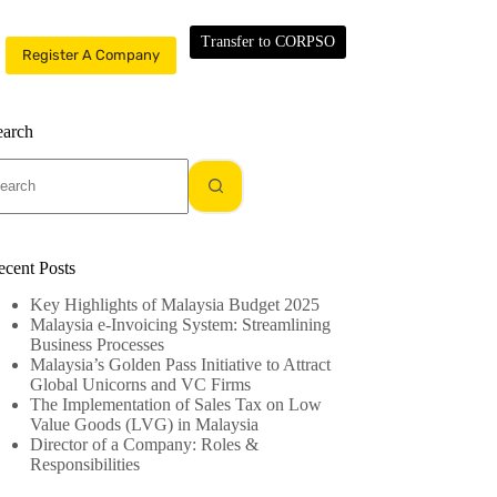
Transfer to CORPSO
Register A Company
earch
o
sults
ecent Posts
Key Highlights of Malaysia Budget 2025
Malaysia e-Invoicing System: Streamlining
Business Processes
Malaysia’s Golden Pass Initiative to Attract
Global Unicorns and VC Firms
The Implementation of Sales Tax on Low
Value Goods (LVG) in Malaysia
Director of a Company: Roles &
Responsibilities