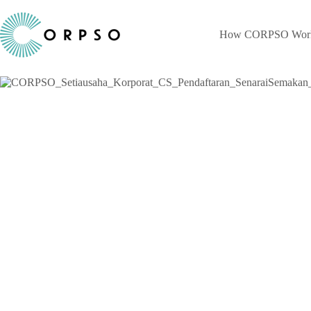
Skip
to
content
How CORPSO Wor