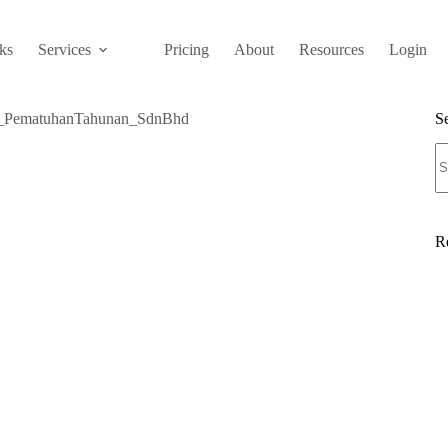
ks
Services
Pricing
About
Resources
Login
S
N
re
R