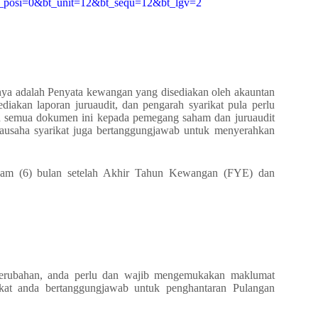
t_posi=0&bt_unit=12&bt_sequ=12&bt_lgv=2
ya adalah Penyata kewangan yang disediakan oleh akauntan
ediakan laporan juruaudit, dan pengarah syarikat pula perlu
an semua dokumen ini kepada pemegang saham dan juruaudit
iausaha syarikat juga bertanggungjawab untuk menyerahkan
nam (6) bulan setelah Akhir Tahun Kewangan (FYE) dan
perubahan, anda perlu dan wajib mengemukakan maklumat
ikat anda bertanggungjawab untuk penghantaran Pulangan