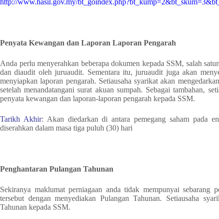
http://www.hasil.gov.my/bt_goindex.php?bt_kump=2&bt_skum=3&b
Penyata Kewangan dan Laporan Laporan Pengarah
Anda perlu menyerahkan beberapa dokumen kepada SSM, salah satun
dan diaudit oleh juruaudit. Sementara itu, juruaudit juga akan meny
menyiapkan laporan pengarah. Setiausaha syarikat akan mengedark
setelah
menandatangani surat akuan sumpah
. Sebagai tambahan, set
penyata kewangan dan laporan-laporan pengarah kepada SSM.
Tarikh Akhir
: Akan diedarkan di antara pemegang saham pada e
diserahkan dalam masa tiga puluh (30) hari
Penghantaran Pulangan Tahunan
Sekiranya maklumat perniagaan anda tidak mempunyai sebarang 
tersebut dengan menyediakan Pulangan Tahunan. Setiausaha syar
Tahunan kepada SSM.