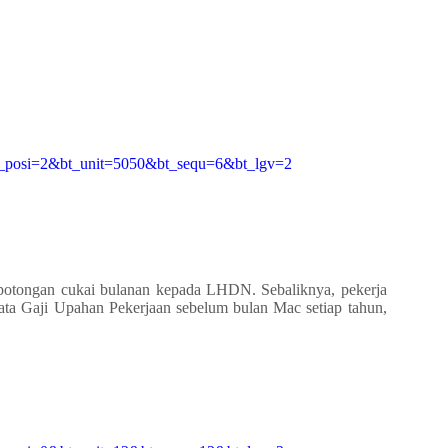
t_posi=2&bt_unit=5050&bt_sequ=6&bt_lgv=2
potongan cukai bulanan kepada LHDN. Sebaliknya, pekerja
a Gaji Upahan Pekerjaan sebelum bulan Mac setiap tahun,